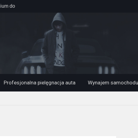
nium do
ych
zecinie –
azji
ako prezent
podziankę?
Profesjonalna pielęgnacja auta
Wynajem samochod