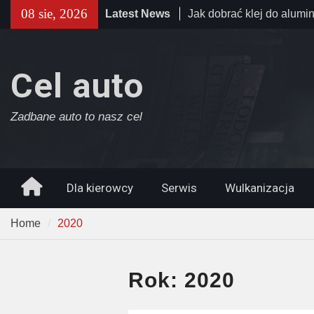
Skip
Jak dobrać klej do alumi
08 sie, 2026
Latest News
to
zastosowań przemysłow
content
Jak tanio wynająć auto?
Wypożyczalnia aut w Szc
Cel auto
sprawdź, gdzie szukać ok
Jazda sportowym autem j
– jak zorganizować nies
Zadbane auto to nasz cel
Home
Dla kierowcy
Serwis
Wulkanizacja
Home
2020
Rok:
2020