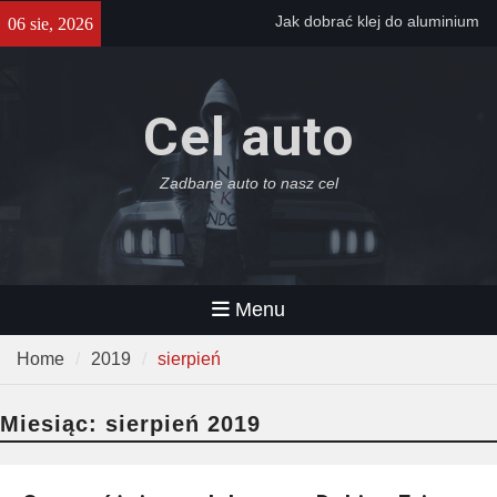
Skip
Jak dobrać klej do aluminium
06 sie, 2026
to
do zastosowań przemysłowych
content
Jak tanio wynająć auto?
Wypożyczalnia aut w
Cel auto
Szczecinie – sprawdź, gdzie
szukać okazji
Jazda sportowym autem jako
Zadbane auto to nasz cel
prezent – jak zorganizować
niespodziankę?
Menu
Home
2019
sierpień
Miesiąc:
sierpień 2019