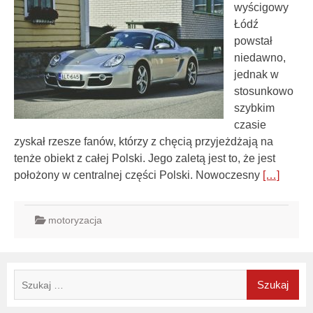
wyścigowy
Łódź
powstał
niedawno,
jednak w
stosunkowo
szybkim
czasie
zyskał rzesze fanów, którzy z chęcią przyjeżdżają na
tenże obiekt z całej Polski. Jego zaletą jest to, że jest
położony w centralnej części Polski. Nowoczesny
[…]
motoryzacja
Szukaj: